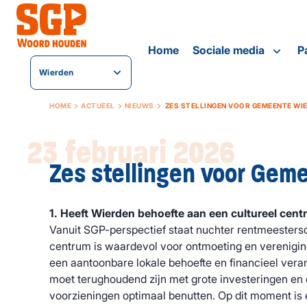
Home
Sociale media
Pa
Wierden
HOME
ACTUEEL
NIEUWS
ZES STELLINGEN VOOR GEMEENTE WI
23 februari 2026
Zes stellingen voor Gem
1. Heeft Wierden behoefte aan een cultureel cen
Vanuit SGP-perspectief staat nuchter rentmeestersc
centrum is waardevol voor ontmoeting en vereniging
een aantoonbare lokale behoefte en financieel ver
moet terughoudend zijn met grote investeringen en
voorzieningen optimaal benutten. Op dit moment is 