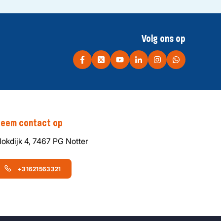
Volg ons op
eem contact op
lokdijk 4, 7467 PG Notter
+31621563321