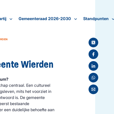
rtij
Gemeenteraad 2026-2030
Standpunten
ERDEN
eente Wierden
trum?
hap centraal. Een cultureel
sleven, mits het voorziet in
antwoord is. De gemeente
 eerst bestaande
er een duidelijke behoefte aan