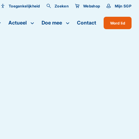
Toegankelijkheid
Zoeken
Webshop
Mijn SGP
Toegankelijkheid
Actueel
Doe mee
Contact
Word lid
Lettergrootte