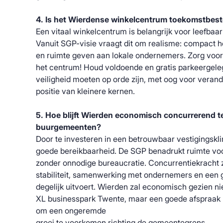
4. Is het Wierdense winkelcentrum toekomstbes
Een vitaal winkelcentrum is belangrijk voor leefbaa
Vanuit SGP-visie vraagt dit om realisme: compact 
en ruimte geven aan lokale ondernemers. Zorg voo
het centrum! Houd voldoende en gratis parkeergele
veiligheid moeten op orde zijn, met oog voor vera
positie van kleinere kernen.
5. Hoe blijft Wierden economisch concurrerend t
buurgemeenten?
Door te investeren in een betrouwbaar vestigingskli
goede bereikbaarheid. De SGP benadrukt ruimte voo
zonder onnodige bureaucratie. Concurrentiekracht zi
stabiliteit, samenwerking met ondernemers en een 
degelijk uitvoert. Wierden zal economisch gezien nie
XL businesspark Twente, maar een goede afspraak 
om een ongeremde
groei te voorkomen richting de gemeentegrens.