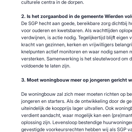
culturele centra in de dorpen.
2. Is het zorgaanbod in de gemeente Wierden vo
De SGP hecht aan goede, bereikbare zorg dichtbij h
voor ouderen en kwetsbaren. Als wachttijden oplop
verdwijnen, is actie nodig. Tegelijkertijd blijft eige
kracht van gezinnen, kerken en vrijwilligers belang
knelpunten actief monitoren en waar nodig samen m
versterken. Samenwerking is het sleutelwoord om d
voldoende te laten zijn.
3. Moet woningbouw meer op jongeren gericht 
De woningbouw zal zich meer moeten richten op b
jongeren en starters. Als de ontwikkeling door de g
uiteindelijk de koopprijs lager uitvallen. Ook woni
verdient aandacht, waar mogelijk kan een (pre)ma
oplossing zijn. Levensloop bestendige huurwoninge
gevestigde voorkeursrechten hebben wij als SGP va